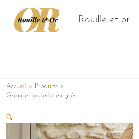
Aller
au
Rouille et or
contenu
Menu
principal
Accueil
Produits
Grande bouteille en grés
🔍