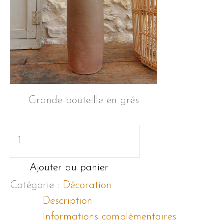
Grande bouteille en grés
quantité
de
Grande
Ajouter au panier
bouteille
Catégorie :
Décoration
en
Description
grés
Informations complémentaires