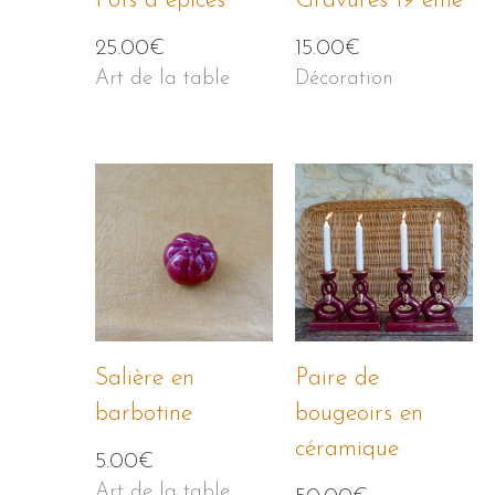
Pots à épices
Gravures 19 ème
25.00
€
15.00
€
Art de la table
Décoration
Salière en
Paire de
barbotine
bougeoirs en
céramique
5.00
€
Art de la table