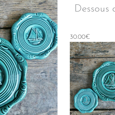
Dessous d
30.00
€