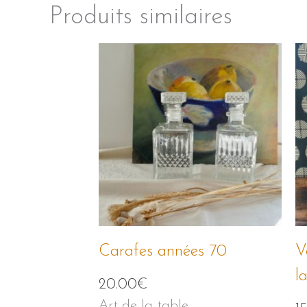
Produits similaires
Carafes années 70
V
l
20.00
€
Art de la table