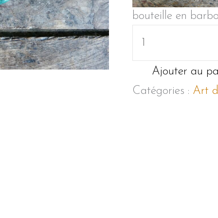
bouteille en barbo
quantité
de
Dessous
Ajouter au pa
de
Catégories :
Art d
plat
et
bouteille
en
barbotine