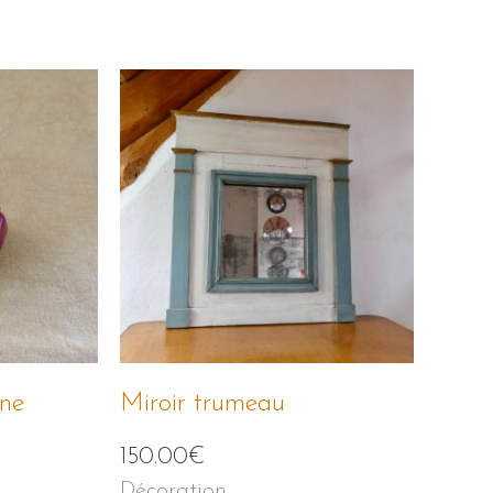
ine
Miroir trumeau
150.00
€
Décoration