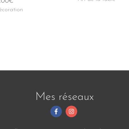
5.00
€
écoration
Mes réseaux