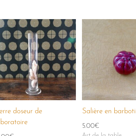
erre doseur de
Salière en barbot
aboratoire
5.00
€
Art de la table