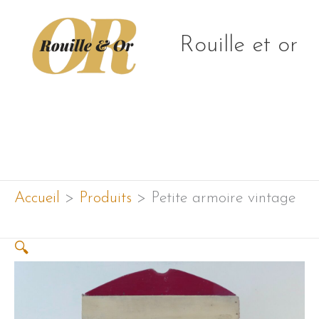
Aller
au
Rouille et or
contenu
Menu
principal
Accueil
Produits
Petite armoire vintage
🔍