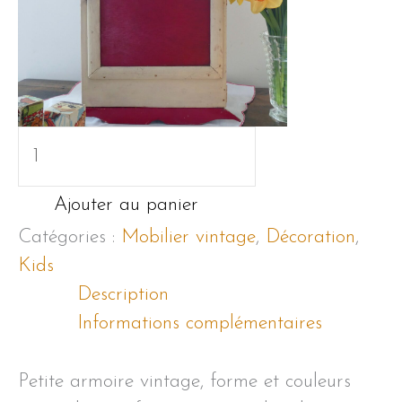
quantité
de
Petite
Ajouter au panier
armoire
Catégories :
Mobilier vintage
,
Décoration
,
vintage
Kids
Description
Informations complémentaires
Petite armoire vintage, forme et couleurs