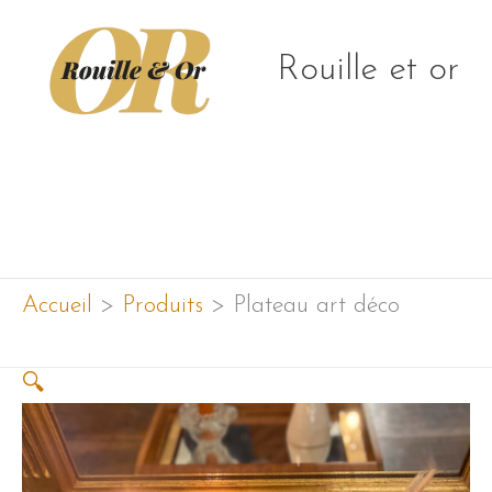
Aller
au
Rouille et or
contenu
Menu
principal
Accueil
Produits
Plateau art déco
🔍