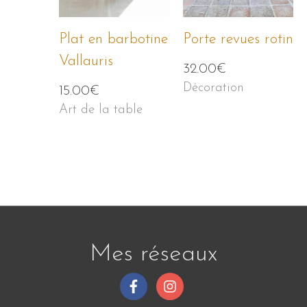
Plat en barbotine
Porte revues rotin
Vallauris
32.00
€
Décoration
15.00
€
Art de la table
Mes réseaux