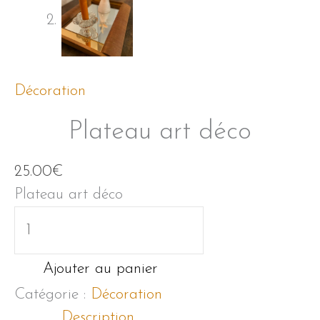
Décoration
Plateau art déco
25.00
€
Plateau art déco
quantité
de
Plateau
Ajouter au panier
art
Catégorie :
Décoration
déco
Description