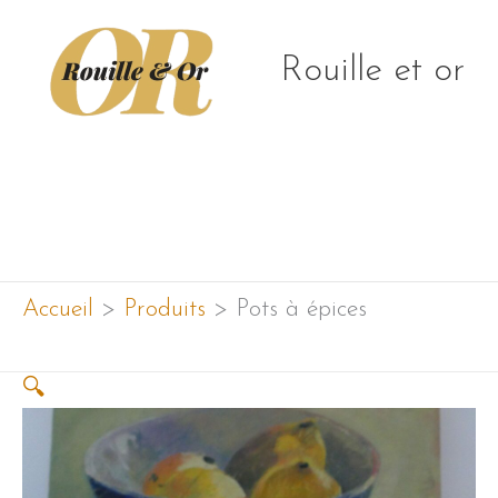
Aller
au
Rouille et or
contenu
Menu
principal
Accueil
Produits
Pots à épices
🔍