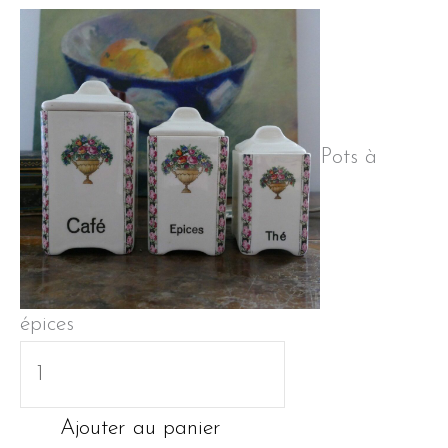
Pots à
épices
quantité
de
Pots
Ajouter au panier