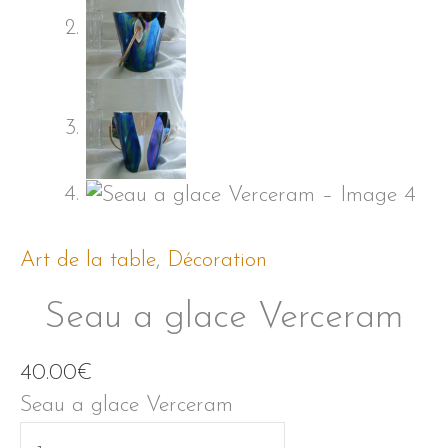
Art de la table
,
Décoration
Seau a glace Verceram
40.00
€
Seau a glace Verceram
quantité