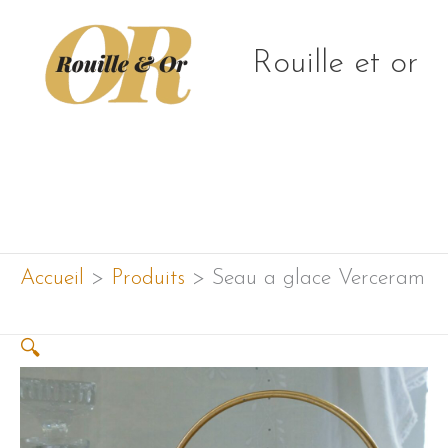
Aller
au
Rouille et or
contenu
Menu
principal
Accueil
Produits
Seau a glace Verceram
🔍