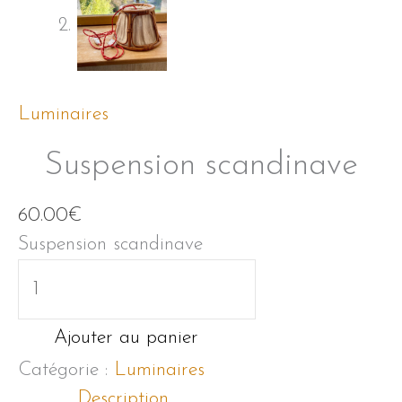
Luminaires
Suspension scandinave
60.00
€
Suspension scandinave
quantité
de
Suspension
Ajouter au panier
scandinave
Catégorie :
Luminaires
Description