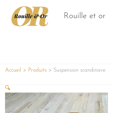
Aller
au
Rouille et or
contenu
Menu
principal
Accueil
Produits
Suspension scandinave
🔍