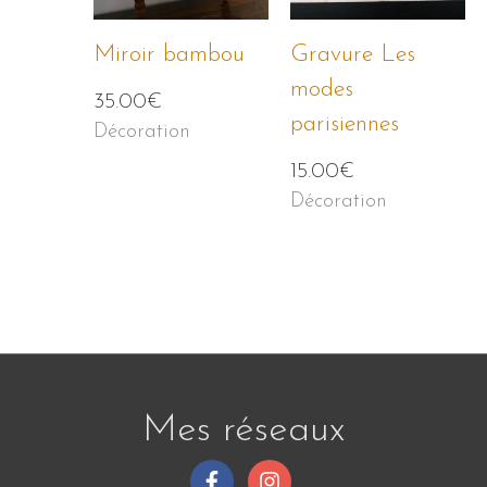
Miroir bambou
Gravure Les
modes
35.00
€
parisiennes
Décoration
15.00
€
Décoration
Mes réseaux