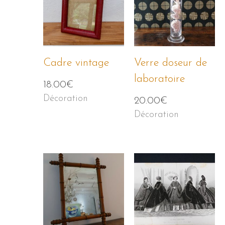
Cadre vintage
Verre doseur de
laboratoire
18.00
€
Décoration
20.00
€
Décoration