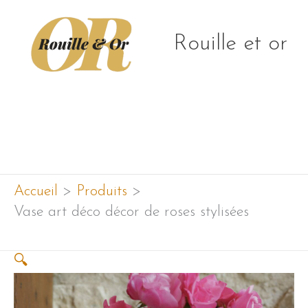
Aller
au
Rouille et or
contenu
Menu
principal
Accueil
Produits
Vase art déco décor de roses stylisées
🔍