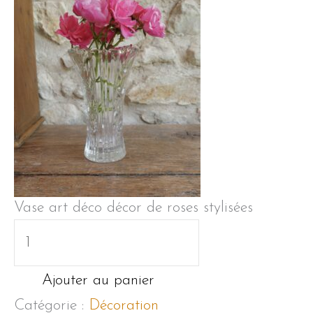
Vase art déco décor de roses stylisées
quantité
de
Vase
Ajouter au panier
art
Catégorie :
Décoration